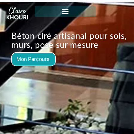
Aller
au
contenu
Béton ciré artisanal pour sols,
murs, pose sur mesure
Mon Parcours